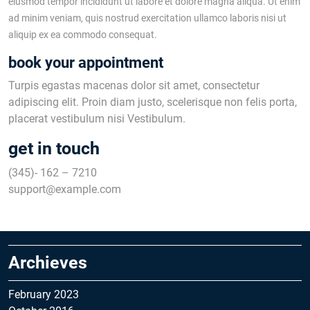
eiusmod tempor incididunt ut labore et dolore magna aliqua. Ut enim
ad minim veniam, quis nostrud exercitation ullamco laboris nisi ut
aliquip ex ea commodo consequat.
book your appointment
Turpis egastas macenas dolor sit amet, consectetur
adipiscing elit. Proin diam justo, scelerisque non felis porta,
placerat vestibulum nisi Vestibulum.
get in touch
(345)- 162 – 7210
support@example.com
Archieves
February 2023