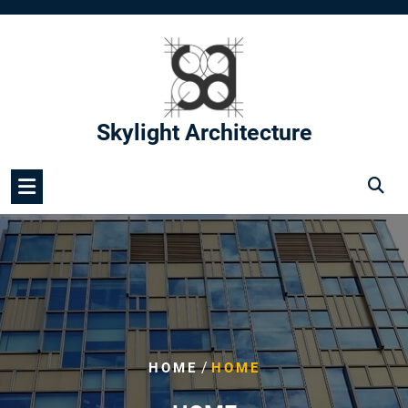
Skip
to
content
Skylight Architecture
/
HOME
HOME